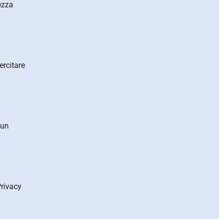
ezza
ercitare
 un
Privacy