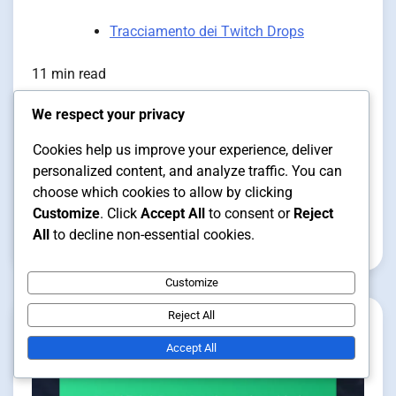
Tracciamento dei Twitch Drops
11 min read
We respect your privacy
Dota 2 Twitch Drops: Cronologia
Cookies help us improve your experience, deliver
tracciamento, Idoneità ai Drop,
personalized content, and analyze traffic. You can
Coinvolgimento degli spettatori
choose which cookies to allow by clicking
Customize
. Click
Accept All
to consent or
Reject
All
to decline non-essential cookies.
Talia Mercer
17/02/2026
Customize
Reject All
Accept All