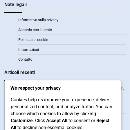
Note legali
Informativa sulla privacy
Accordo con l’utente
Politica sui cookie
Informazioni
Contatto
Articoli recenti
We respect your privacy
Dota 2 Twitch Drops: Analisi dei drop, Statistiche degli spettatori,
Impatto dell’evento
Cookies help us improve your experience, deliver
Dota 2 Riscatti del Portafoglio Steam: Abitudini di spesa,
personalized content, and analyze traffic. You can
Preferenze dei giocatori, Analisi di mercato
choose which cookies to allow by clicking
Dota 2 Twitch Drops: Risoluzione dei problemi per le richieste,
Customize
. Click
Accept All
to consent or
Reject
Problemi comuni, Risorse di supporto
All
to decline non-essential cookies.