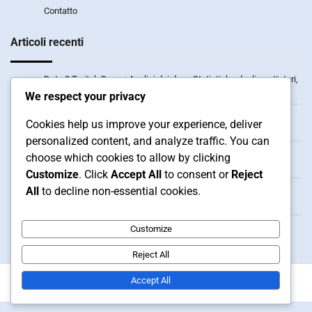
Contatto
Articoli recenti
Dota 2 Twitch Drops: Analisi dei drop, Statistiche degli spettatori,
Impatto dell’evento
We respect your privacy
Dota 2 Riscatti del Portafoglio Steam: Abitudini di spesa,
Cookies help us improve your experience, deliver
Preferenze dei giocatori, Analisi di mercato
personalized content, and analyze traffic. You can
Dota 2 Twitch Drops: Risoluzione dei problemi per le richieste,
choose which cookies to allow by clicking
Problemi comuni, Risorse di supporto
Customize
. Click
Accept All
to consent or
Reject
All
to decline non-essential cookies.
Dota 2 Twitch Drops: Reazioni della community, Distribuzione
delle ricompense, Feedback
Dota 2 Riscatti del Portafoglio Steam: Misure di sicurezza,
Customize
Sicurezza dell’account, Prevenzione delle frodi
Reject All
Accept All
Copyright © 2026
ducin.it