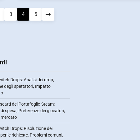
3
4
5
nti
itch Drops: Analisi dei drop,
he degli spettatori, Impatto
to
scatti del Portafoglio Steam:
 di spesa, Preferenze dei giocatori,
i mercato
itch Drops: Risoluzione dei
per le richieste, Problemi comuni,