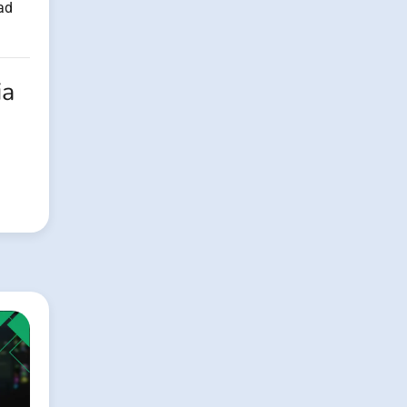
ad
ia