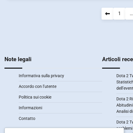
Posts
1
…
pagination
Note legali
Articoli rece
Informativa sulla privacy
Dota 2 Tw
Statistic
Accordo con l’utente
dell’even
Politica sui cookie
Dota 2 Ri
Abitudini
Informazioni
Analisi d
Contatto
Dota 2 Tw
problemi 