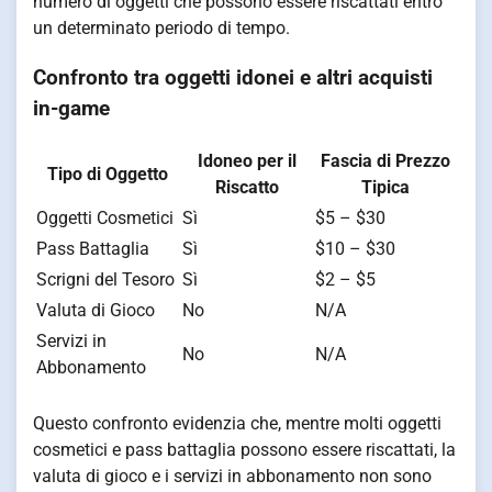
numero di oggetti che possono essere riscattati entro
un determinato periodo di tempo.
Confronto tra oggetti idonei e altri acquisti
in-game
Idoneo per il
Fascia di Prezzo
Tipo di Oggetto
Riscatto
Tipica
Oggetti Cosmetici
Sì
$5 – $30
Pass Battaglia
Sì
$10 – $30
Scrigni del Tesoro
Sì
$2 – $5
Valuta di Gioco
No
N/A
Servizi in
No
N/A
Abbonamento
Questo confronto evidenzia che, mentre molti oggetti
cosmetici e pass battaglia possono essere riscattati, la
valuta di gioco e i servizi in abbonamento non sono