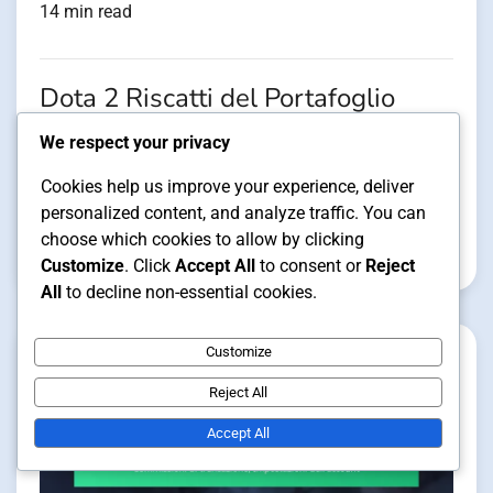
14 min read
Dota 2 Riscatti del Portafoglio
Steam: Riscatti per eventi,
We respect your privacy
Ricompense della community,
Cookies help us improve your experience, deliver
Incentivi per i giocatori
personalized content, and analyze traffic. You can
choose which cookies to allow by clicking
Talia Mercer
18/02/2026
Customize
. Click
Accept All
to consent or
Reject
All
to decline non-essential cookies.
Customize
Reject All
Accept All