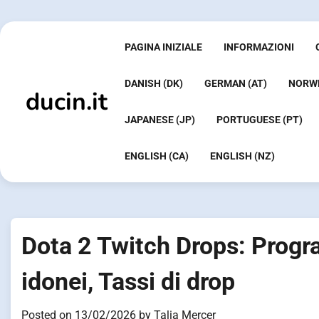
Skip
to
content
PAGINA INIZIALE
INFORMAZIONI
DANISH (DK)
GERMAN (AT)
NORWE
ducin.it
JAPANESE (JP)
PORTUGUESE (PT)
ENGLISH (CA)
ENGLISH (NZ)
Dota 2 Twitch Drops: Progr
idonei, Tassi di drop
Posted on
13/02/2026
by
Talia Mercer