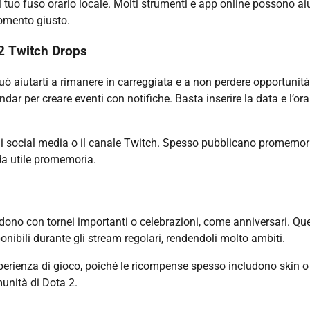
nel tuo fuso orario locale. Molti strumenti e app online possono aiu
momento giusto.
2 Twitch Drops
 aiutarti a rimanere in carreggiata e a non perdere opportunità
ar per creare eventi con notifiche. Basta inserire la data e l’ora
2 sui social media o il canale Twitch. Spesso pubblicano promemor
a utile promemoria.
dono con tornei importanti o celebrazioni, come anniversari. Que
onibili durante gli stream regolari, rendendoli molto ambiti.
esperienza di gioco, poiché le ricompense spesso includono skin o
unità di Dota 2.