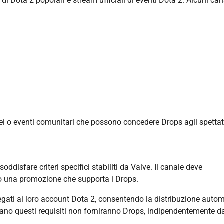
i Dota 2 popolari e stream ufficiali di eventi Dota 2. Alcuni can
nei o eventi comunitari che possono concedere Drops agli spettat
disfare criteri specifici stabiliti da Valve. Il canale deve
e o una promozione che supporta i Drops.
legati ai loro account Dota 2, consentendo la distribuzione auto
fano questi requisiti non forniranno Drops, indipendentemente da