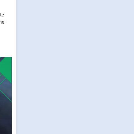
te
he i