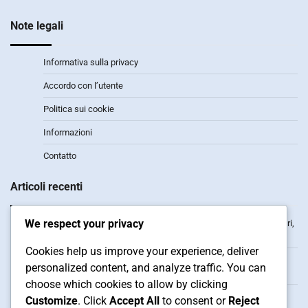
Note legali
Informativa sulla privacy
Accordo con l’utente
Politica sui cookie
Informazioni
Contatto
Articoli recenti
We respect your privacy
Dota 2 Twitch Drops: Analisi dei drop, Statistiche degli spettatori,
Impatto dell’evento
Cookies help us improve your experience, deliver
Dota 2 Riscatti del Portafoglio Steam: Abitudini di spesa,
personalized content, and analyze traffic. You can
Preferenze dei giocatori, Analisi di mercato
choose which cookies to allow by clicking
Dota 2 Twitch Drops: Risoluzione dei problemi per le richieste,
Customize
. Click
Accept All
to consent or
Reject